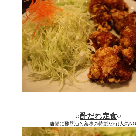
○
酢だれ定食
○
唐揚に酢醤油と薬味の特製だれ(人気NO