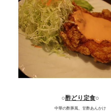
○
酢どり定食
○
中華の酢豚風、甘酢あんかけ