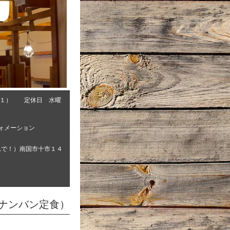
０１） 定休日 水曜
ォメーション
れで！）南国市十市１４
ナンバン定食）