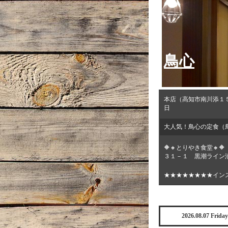
鳥心
本店（高知市南川添１
日
大人気！鳥心の定食（
🔶🔸とりやき食堂
３１－１ 黒潮ライン沿
★★★★★★★★イン
2026.08.07 Friday