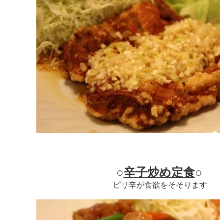
○
辛子炒め定食
○
ピリ辛が食欲をそそります