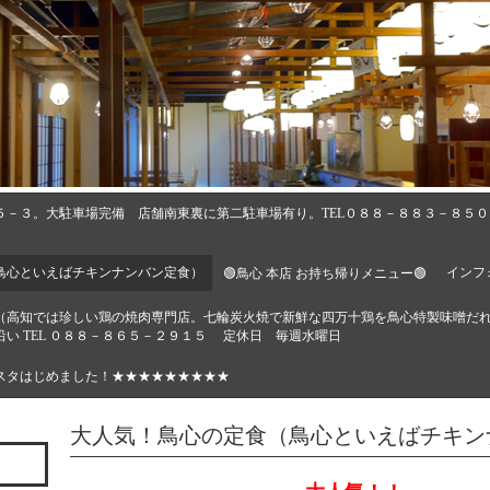
５－３。大駐車場完備 店舗南東裏に第二駐車場有り。TEL０８８－８８３－８５
鳥心といえばチキンナンバン定食）
インフ
🟢鳥心 本店 お持ち帰りメニュー🟢
🔶（高知では珍しい鶏の焼肉専門店。七輪炭火焼で新鮮な四万十鶏を鳥心特製味噌だ
い TEL ０８８－８６５－２９１５ 定休日 毎週水曜日
スタはじめました！★★★★★★★★★
大人気！鳥心の定食（鳥心といえばチキン