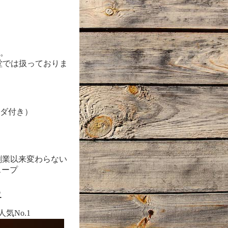
。
堂では扱っておりま
ダ付き）
創業以来変わらない
スープ
○
気No.1