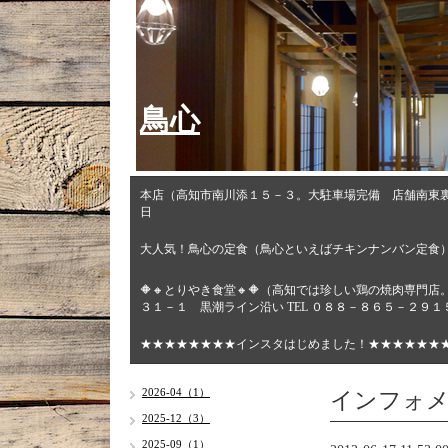
鳥心
本店（高知市南川添１５－３。大駐車場完備 店舗南東
日
大人気！鳥心の定食（鳥心といえばチキンナンバン定食
🔶🔸とりやき食堂🔸🔶（高知では珍しい鶏の焼肉専
３１－１ 黒潮ライン沿い TEL ０８８－８６５－２９
★★★★★★★★インスタはじめました！★★★★★★
インフォ
2026-04（1）
2025-12（3）
2025-09（1）