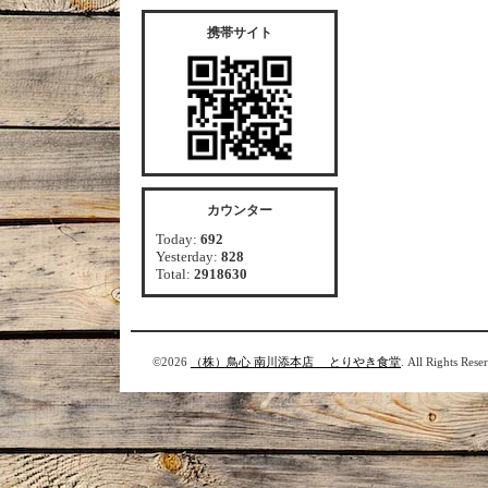
携帯サイト
カウンター
Today:
692
Yesterday:
828
Total:
2918630
©2026
（株）鳥心 南川添本店 とりやき食堂
. All Rights Rese