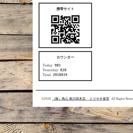
携帯サイト
カウンター
Today:
981
Yesterday:
828
Total:
2918919
©2026
（株）鳥心 南川添本店 とりやき食堂
. All Rights Rese