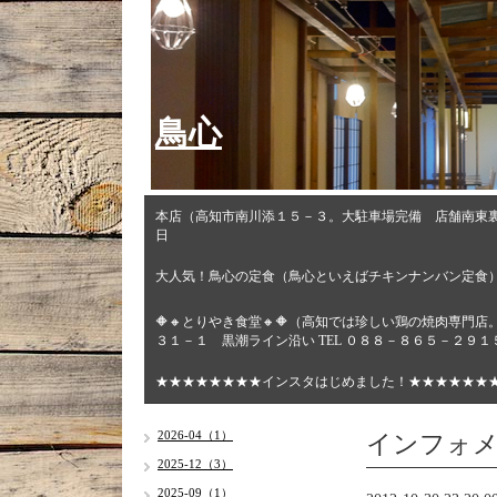
鳥心
本店（高知市南川添１５－３。大駐車場完備 店舗南東
日
大人気！鳥心の定食（鳥心といえばチキンナンバン定食
🔶🔸とりやき食堂🔸🔶（高知では珍しい鶏の焼肉専
３１－１ 黒潮ライン沿い TEL ０８８－８６５－２９
★★★★★★★★インスタはじめました！★★★★★★
インフォ
2026-04（1）
2025-12（3）
2025-09（1）