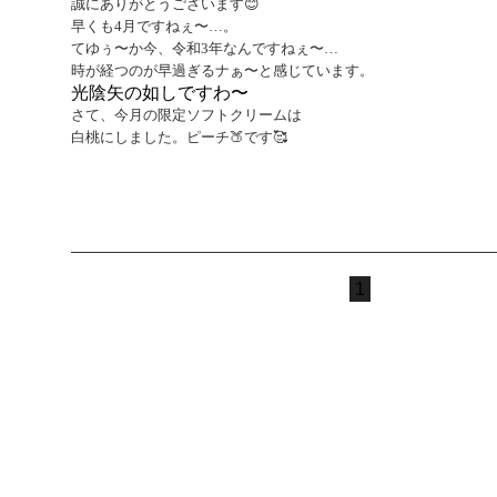
誠にありがとうございます😊
早くも4月ですねぇ〜…。
てゆぅ〜か今、令和3年なんですねぇ〜…
時が経つのが早過ぎるナぁ〜と感じています。
光陰矢の如しですわ〜
さて、今月の限定ソフトクリームは
白桃にしました。ピーチ🍑です🥰
1