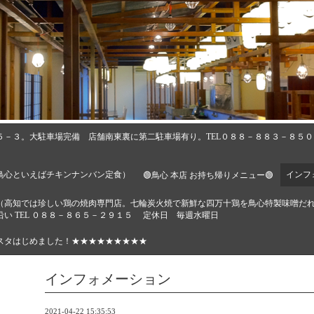
５－３。大駐車場完備 店舗南東裏に第二駐車場有り。TEL０８８－８８３－８５
鳥心といえばチキンナンバン定食）
インフ
🟢鳥心 本店 お持ち帰りメニュー🟢
🔶（高知では珍しい鶏の焼肉専門店。七輪炭火焼で新鮮な四万十鶏を鳥心特製味噌だ
い TEL ０８８－８６５－２９１５ 定休日 毎週水曜日
スタはじめました！★★★★★★★★★
インフォメーション
2021-04-22 15:35:53