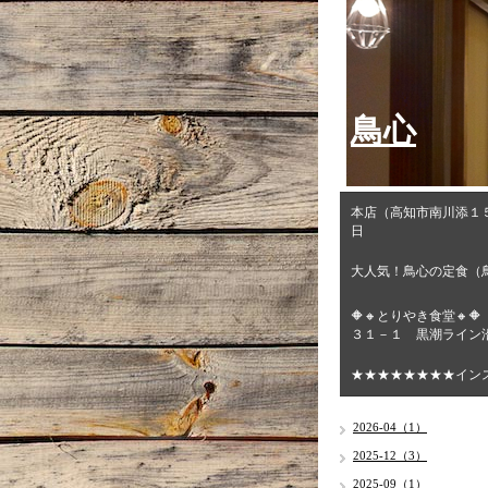
鳥心
本店（高知市南川添１
日
大人気！鳥心の定食（
🔶🔸とりやき食堂
３１－１ 黒潮ライン沿
★★★★★★★★イン
2026-04（1）
2025-12（3）
2025-09（1）