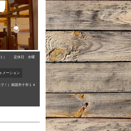
０１） 定休日 水曜
ォメーション
れで！）南国市十市１４