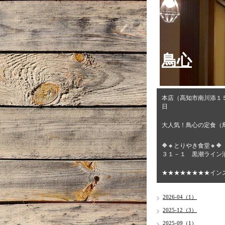
鳥心
本店（高知市南川添１
日
大人気！鳥心の定食（
🔶🔸とりやき食堂
３１－１ 黒潮ライン沿
★★★★★★★★イン
2026-04（1）
2025-12（3）
2025-09（1）