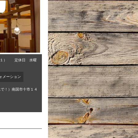
０１） 定休日 水曜
ォメーション
れで！）南国市十市１４