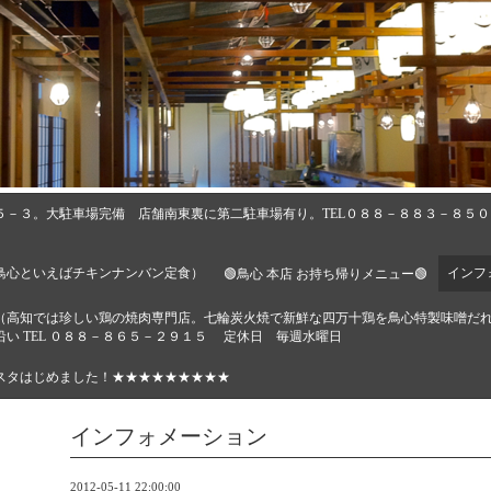
５－３。大駐車場完備 店舗南東裏に第二駐車場有り。TEL０８８－８８３－８５
鳥心といえばチキンナンバン定食）
インフ
🟢鳥心 本店 お持ち帰りメニュー🟢
🔶（高知では珍しい鶏の焼肉専門店。七輪炭火焼で新鮮な四万十鶏を鳥心特製味噌だ
い TEL ０８８－８６５－２９１５ 定休日 毎週水曜日
スタはじめました！★★★★★★★★★
インフォメーション
2012-05-11 22:00:00