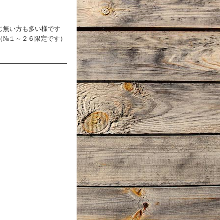
じ無い方も多い様です
（№１～２６限定です）