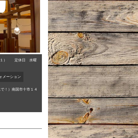
０１） 定休日 水曜
ォメーション
れで！）南国市十市１４