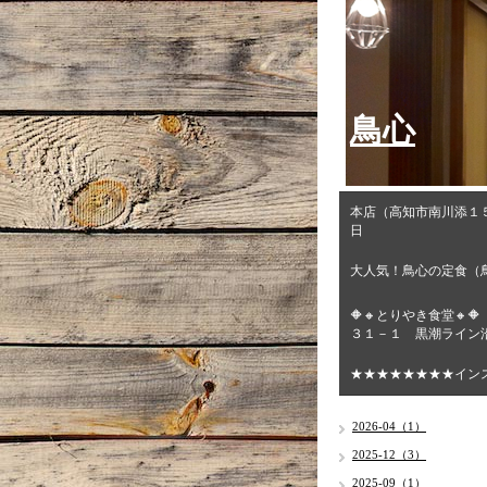
鳥心
本店（高知市南川添１
日
大人気！鳥心の定食（
🔶🔸とりやき食堂
３１－１ 黒潮ライン沿
★★★★★★★★イン
2026-04（1）
2025-12（3）
2025-09（1）