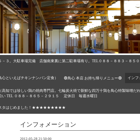
５－３。大駐車場完備 店舗南東裏に第二駐車場有り。TEL０８８－８８３－８５
鳥心といえばチキンナンバン定食）
インフ
🟢鳥心 本店 お持ち帰りメニュー🟢
🔶（高知では珍しい鶏の焼肉専門店。七輪炭火焼で新鮮な四万十鶏を鳥心特製味噌だ
い TEL ０８８－８６５－２９１５ 定休日 毎週水曜日
スタはじめました！★★★★★★★★★
インフォメーション
2012-05-28 21:50:00