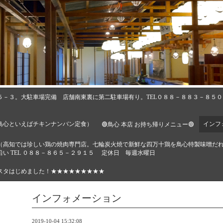
５－３。大駐車場完備 店舗南東裏に第二駐車場有り。TEL０８８－８８３－８５
鳥心といえばチキンナンバン定食）
インフ
🟢鳥心 本店 お持ち帰りメニュー🟢
🔶（高知では珍しい鶏の焼肉専門店。七輪炭火焼で新鮮な四万十鶏を鳥心特製味噌だ
い TEL ０８８－８６５－２９１５ 定休日 毎週水曜日
スタはじめました！★★★★★★★★★
インフォメーション
2019-10-04 15:32:08