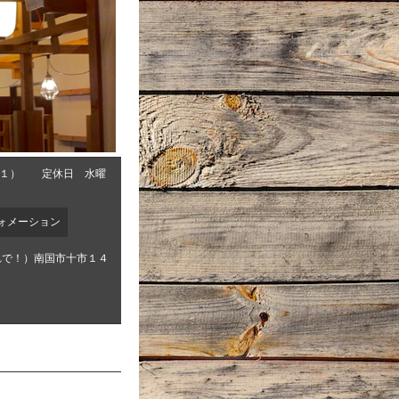
０１） 定休日 水曜
ォメーション
れで！）南国市十市１４