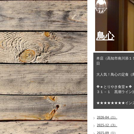
鳥心
本店（高知市南川添１
日
大人気！鳥心の定食（
🔶🔸とりやき食堂
３１－１ 黒潮ライン沿
★★★★★★★★イン
2026-04（1）
2025-12（3）
2025-09（1）