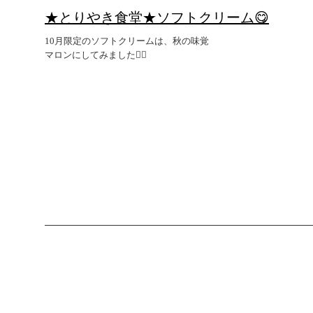
★とりやき食堂★ソフトクリーム😋
10月限定のソフトクリームは、秋の味覚
マロンにしてみました💁‍♀️