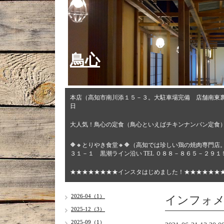
鳥心
本店（高知市南川添１５－３。大駐車場完備 店舗南東
日
大人気！鳥心の定食（鳥心といえばチキンナンバン定食
🔶🔸とりやき食堂🔸🔶（高知では珍しい鶏の焼肉専
３１－１ 黒潮ライン沿い TEL ０８８－８６５－２９
★★★★★★★★インスタはじめました！★★★★★★
インフォ
2026-04（1）
2025-12（3）
2025-09（1）