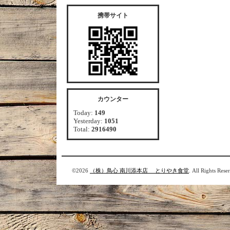
携帯サイト
カウンター
Today:
149
Yesterday:
1051
Total:
2916490
©2026
（株）鳥心 南川添本店 とりやき食堂
. All Rights Rese