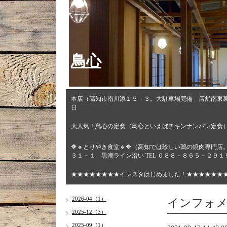
鳥心
本店（高知市南川添１５－３。大駐車場完備 店舗南東
日
大人気！鳥心の定食（鳥心といえばチキンナンバン定食
🔶🔸とりやき食堂🔸🔶（高知では珍しい鶏の焼肉専
３１－１ 黒潮ライン沿い TEL ０８８－８６５－２９
★★★★★★★★インスタはじめました！★★★★★★
インフォ
2026-04（1）
2025-12（3）
2025-09（1）