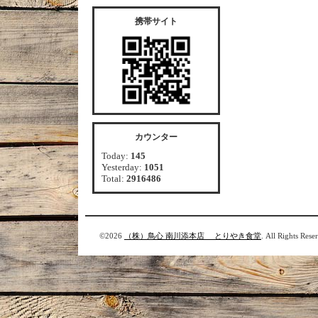
携帯サイト
カウンター
Today:
145
Yesterday:
1051
Total:
2916486
©2026
（株）鳥心 南川添本店 とりやき食堂
. All Rights Rese