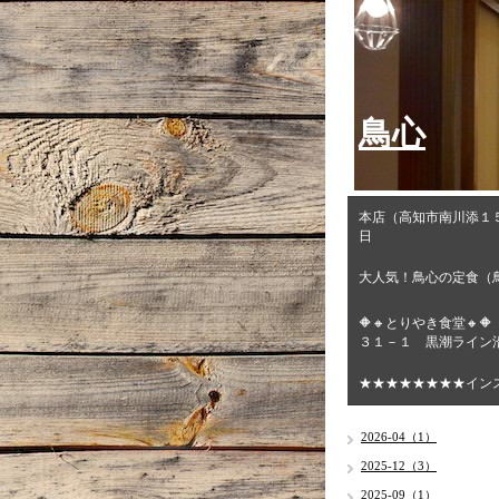
鳥心
本店（高知市南川添１
日
大人気！鳥心の定食（
🔶🔸とりやき食堂
３１－１ 黒潮ライン沿
★★★★★★★★イン
2026-04（1）
2025-12（3）
2025-09（1）