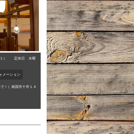
０１） 定休日 水曜
ォメーション
れで！）南国市十市１４