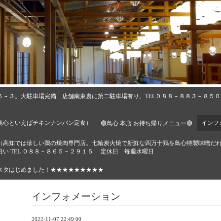
５－３。大駐車場完備 店舗南東裏に第二駐車場有り。TEL０８８－８８３－８５
鳥心といえばチキンナンバン定食）
インフ
🟢鳥心 本店 お持ち帰りメニュー🟢
🔶（高知では珍しい鶏の焼肉専門店。七輪炭火焼で新鮮な四万十鶏を鳥心特製味噌だ
い TEL ０８８－８６５－２９１５ 定休日 毎週水曜日
スタはじめました！★★★★★★★★★
インフォメーション
2022-11-07 22:49:00