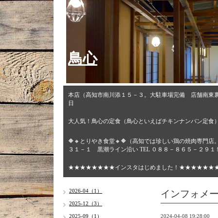
鳥心
本店（高知市南川添１５－３。大駐車場完備 店舗南東
日
大人気！鳥心の定食（鳥心といえばチキンナンバン定食
🔶🔸とりやき食堂🔸🔶（高知では珍しい鶏の焼肉専
３１－１ 黒潮ライン沿い TEL ０８８－８６５－２９
★★★★★★★★インスタはじめました！★★★★★★
インフォメ
2026-04（1）
2025-12（3）
2025-09（1）
2024-04-08 19:28:00